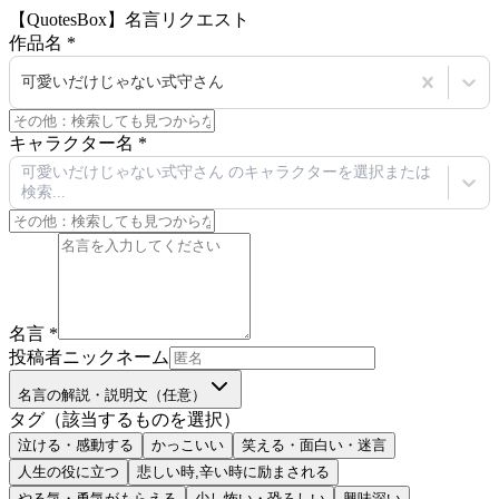
【QuotesBox】名言リクエスト
作品名
*
可愛いだけじゃない式守さん
キャラクター名
*
可愛いだけじゃない式守さん のキャラクターを選択または
検索...
名言
*
投稿者ニックネーム
名言の解説・説明文（任意）
タグ（該当するものを選択）
泣ける・感動する
かっこいい
笑える・面白い・迷言
人生の役に立つ
悲しい時,辛い時に励まされる
やる気・勇気がもらえる
少し怖い・恐ろしい
興味深い