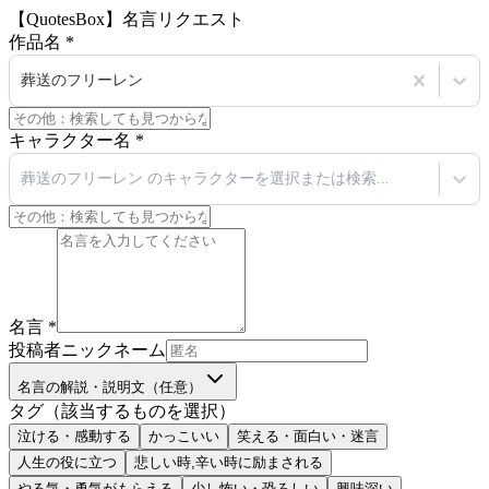
【QuotesBox】名言リクエスト
作品名
*
葬送のフリーレン
キャラクター名
*
葬送のフリーレン のキャラクターを選択または検索...
名言
*
投稿者ニックネーム
名言の解説・説明文（任意）
タグ（該当するものを選択）
泣ける・感動する
かっこいい
笑える・面白い・迷言
人生の役に立つ
悲しい時,辛い時に励まされる
やる気・勇気がもらえる
少し怖い・恐ろしい
興味深い